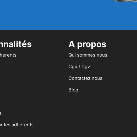
nnalités
A propos
dhérents
Qui sommes nous
Cgu / Cgv
Contactez nous
Blog
n
ur les adhérents