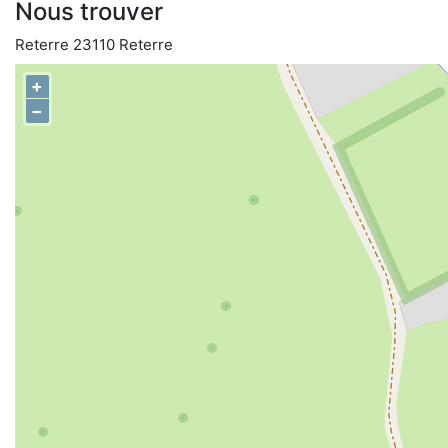
Nous trouver
Reterre 23110 Reterre
+
−