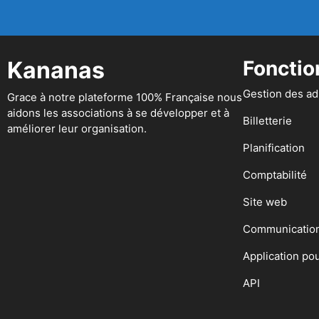
Kananas
Fonctio
Gestion des a
Grace à notre plateforme 100% Française nous
aidons les associations à se développer et à
Billetterie
améliorer leur organisation.
Planification
Comptabilité
Site web
Communicatio
Application po
API