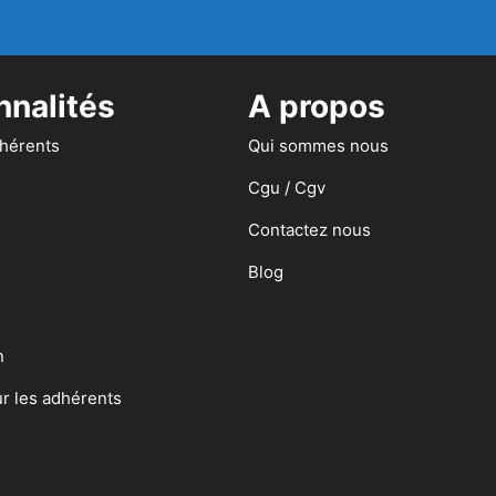
nnalités
A propos
dhérents
Qui sommes nous
Cgu / Cgv
Contactez nous
Blog
n
ur les adhérents