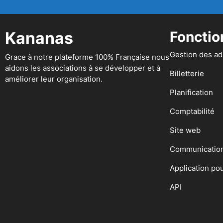
Kananas
Fonctio
Gestion des a
Grace à notre plateforme 100% Française nous
aidons les associations à se développer et à
Billetterie
améliorer leur organisation.
Planification
Comptabilité
Site web
Communicatio
Application po
API