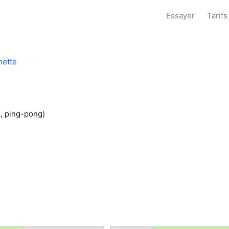
Essayer
Tarifs
hette
le, ping-pong)