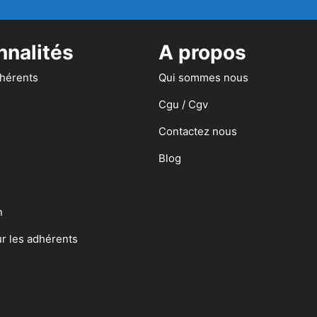
nnalités
A propos
dhérents
Qui sommes nous
Cgu / Cgv
Contactez nous
Blog
n
ur les adhérents