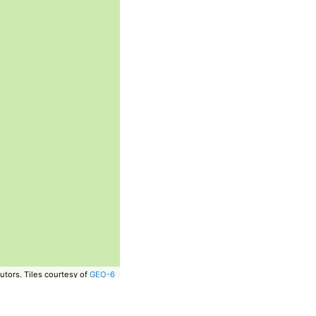
utors.
Tiles courtesy of
GEO-6