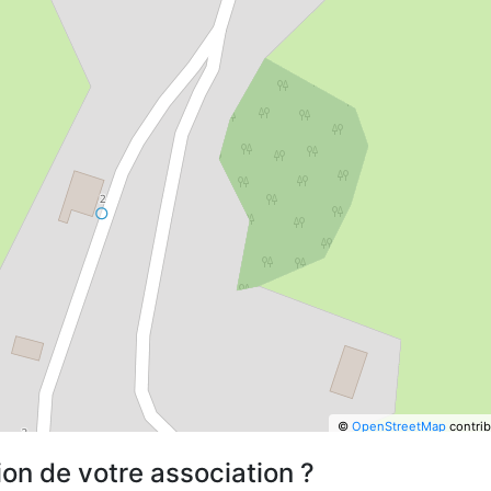
©
OpenStreetMap
contrib
ion de votre association ?