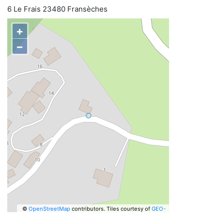
6 Le Frais 23480 Fransèches
+
−
©
OpenStreetMap
contributors.
Tiles courtesy of
GEO-
6