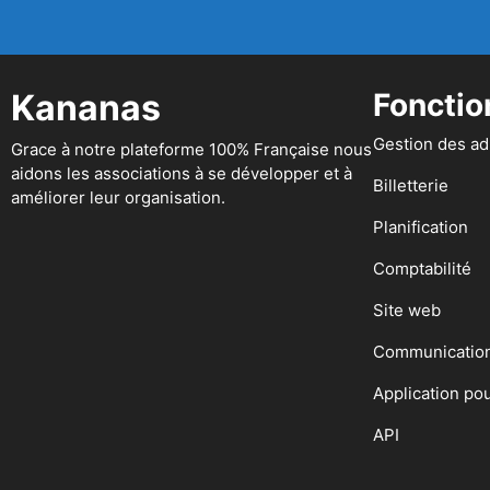
Kananas
Fonctio
Gestion des a
Grace à notre plateforme 100% Française nous
aidons les associations à se développer et à
Billetterie
améliorer leur organisation.
Planification
Comptabilité
Site web
Communicatio
Application po
API