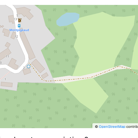
©
OpenStreetMap
contrib