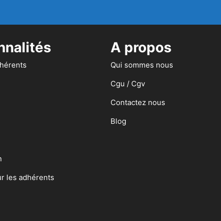
nnalités
A propos
dhérents
Qui sommes nous
Cgu / Cgv
Contactez nous
Blog
n
ur les adhérents