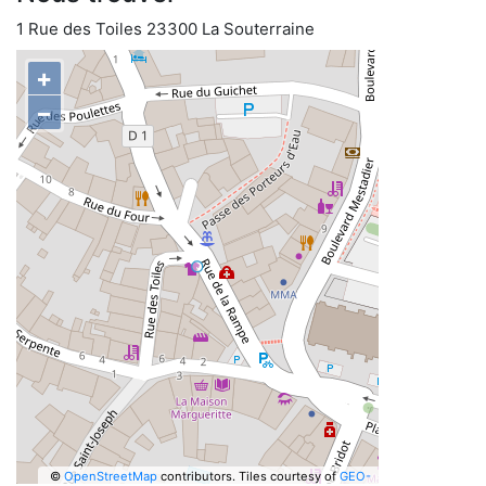
1 Rue des Toiles 23300 La Souterraine
+
−
©
OpenStreetMap
contributors.
Tiles courtesy of
GEO-