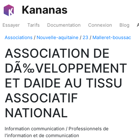
Kananas
Essayer
Tarifs
Documentation
Connexion
Blog
Associations
/
Nouvelle-aquitaine
/
23
/
Malleret-boussac
ASSOCIATION DE
DÃ‰VELOPPEMENT
ET DAIDE AU TISSU
ASSOCIATIF
NATIONAL
Information communication / Professionnels de
l'information et de communication