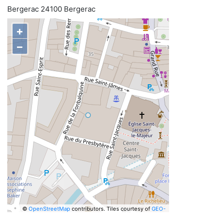
Bergerac 24100 Bergerac
+
−
©
OpenStreetMap
contributors.
Tiles courtesy of
GEO-
6