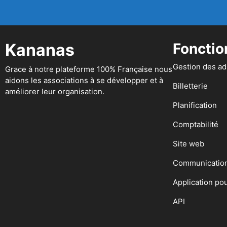
Kananas
Fonctio
Gestion des a
Grace à notre plateforme 100% Française nous
aidons les associations à se développer et à
Billetterie
améliorer leur organisation.
Planification
Comptabilité
Site web
Communicatio
Application po
API