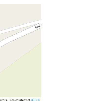
utors.
Tiles courtesy of
GEO-6