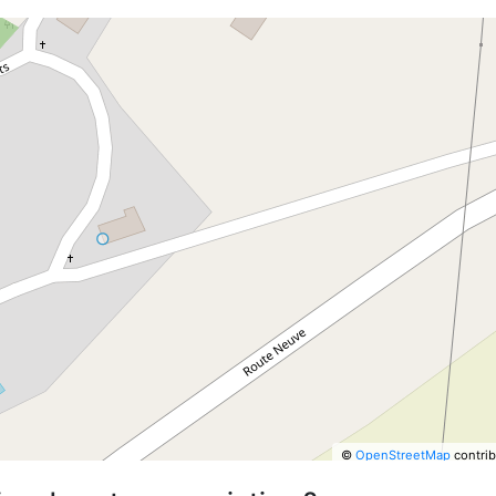
©
OpenStreetMap
contrib