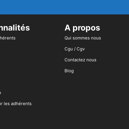
nnalités
A propos
dhérents
Qui sommes nous
Cgu / Cgv
Contactez nous
Blog
n
ur les adhérents