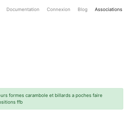
Documentation
Connexion
Blog
Associations
eurs formes carambole et billards a poches faire
sitions ffb