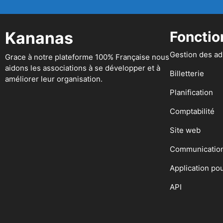
Kananas
Fonctio
Gestion des a
Grace à notre plateforme 100% Française nous
aidons les associations à se développer et à
Billetterie
améliorer leur organisation.
Planification
Comptabilité
Site web
Communicatio
Application po
API