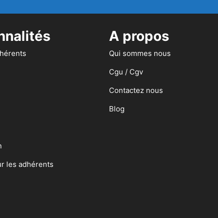
nnalités
A propos
dhérents
Qui sommes nous
Cgu / Cgv
Contactez nous
Blog
n
ur les adhérents