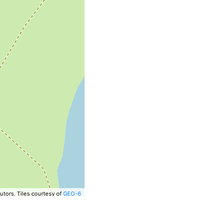
utors.
Tiles courtesy of
GEO-6