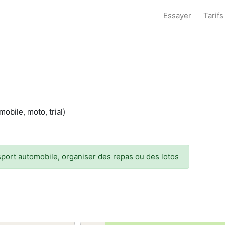
Essayer
Tarifs
obile, moto, trial)
 sport automobile, organiser des repas ou des lotos