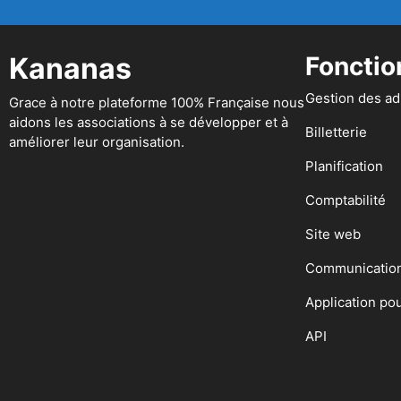
Kananas
Fonctio
Gestion des a
Grace à notre plateforme 100% Française nous
aidons les associations à se développer et à
Billetterie
améliorer leur organisation.
Planification
Comptabilité
Site web
Communicatio
Application po
API