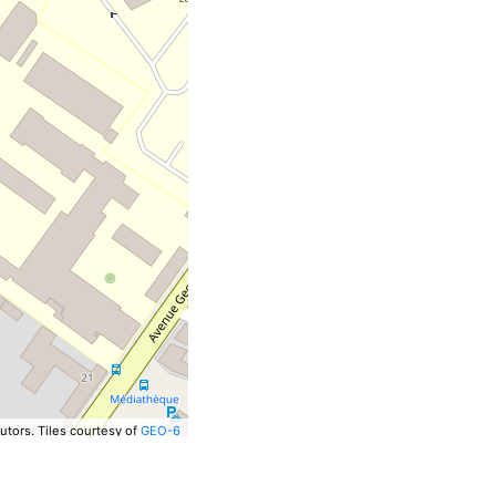
utors.
Tiles courtesy of
GEO-6