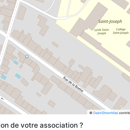
©
OpenStreetMap
contrib
ion de votre association ?