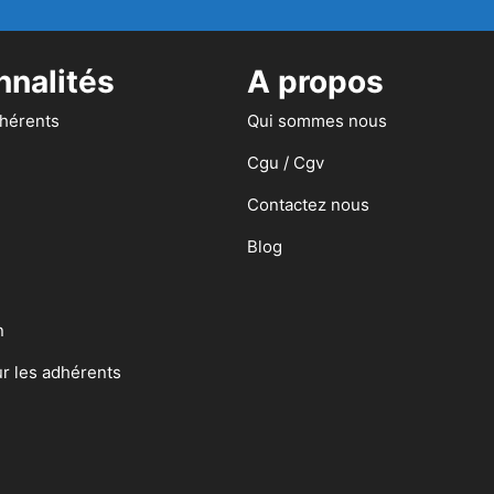
nnalités
A propos
dhérents
Qui sommes nous
Cgu / Cgv
Contactez nous
Blog
n
ur les adhérents