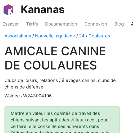
Kananas
Essayer
Tarifs
Documentation
Connexion
Blog
Associations
/
Nouvelle-aquitaine
/
24
/
Coulaures
AMICALE CANINE
DE COULAURES
Clubs de loisirs, relations / élevages canins, clubs de
chiens de défense
Waldec : W243004106
Mettre en valeur les qualités de travail des
chiens suivant les aptitudes et leur race , pour
ce faire, elle conseille ses adhérents dans
l'éducation et le dressage de leurs chiens , elle