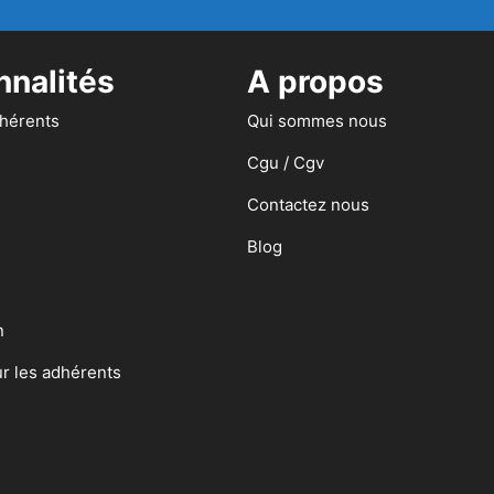
nnalités
A propos
dhérents
Qui sommes nous
Cgu / Cgv
Contactez nous
Blog
n
ur les adhérents