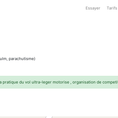
Essayer
Tarifs
u
, ulm, parachutisme)
atique du vol ultra-leger motorise , organisation de competi