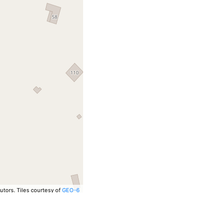
utors.
Tiles courtesy of
GEO-6