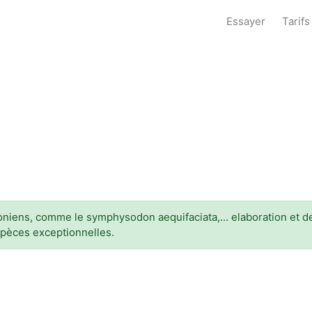
Essayer
Tarifs
iens, comme le symphysodon aequifaciata,... elaboration et d
pèces exceptionnelles.