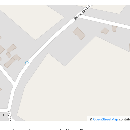
©
OpenStreetMap
contrib