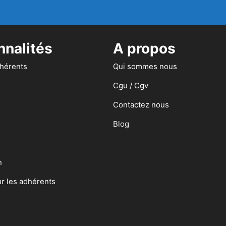
nnalités
A propos
dhérents
Qui sommes nous
Cgu / Cgv
Contactez nous
Blog
n
ur les adhérents