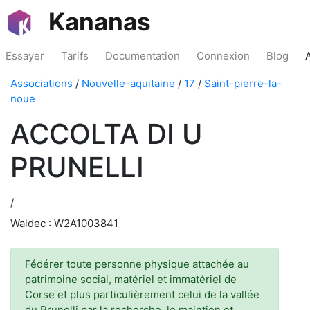
Kananas
Essayer
Tarifs
Documentation
Connexion
Blog
Associations
/
Nouvelle-aquitaine
/
17
/
Saint-pierre-la-
noue
ACCOLTA DI U
PRUNELLI
/
Waldec : W2A1003841
Fédérer toute personne physique attachée au
patrimoine social, matériel et immatériel de
Corse et plus particulièrement celui de la vallée
du Prunelli par la recherche, le maintien et