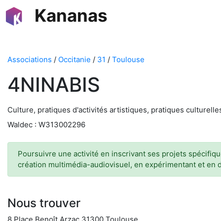
Kananas
Associations
/
Occitanie
/
31
/
Toulouse
4NINABIS
Culture, pratiques d'activités artistiques, pratiques culturelle
Waldec : W313002296
Poursuivre une activité en inscrivant ses projets spécifiq
création multimédia-audiovisuel, en expérimentant et en dé
Nous trouver
8 Place Benoît Arzac 31300 Toulouse