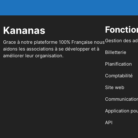
Kananas
Fonctio
Gestion des a
Grace à notre plateforme 100% Française nous
aidons les associations à se développer et à
Billetterie
améliorer leur organisation.
Planification
Comptabilité
Site web
Communicatio
Application po
API