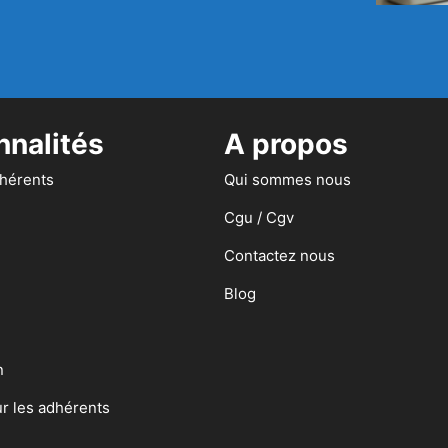
nnalités
A propos
dhérents
Qui sommes nous
Cgu / Cgv
Contactez nous
Blog
n
ur les adhérents