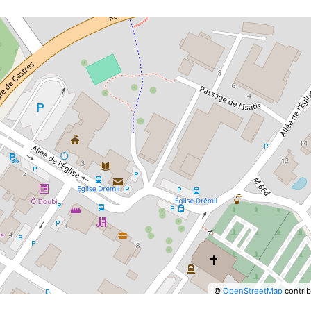
©
OpenStreetMap
contrib