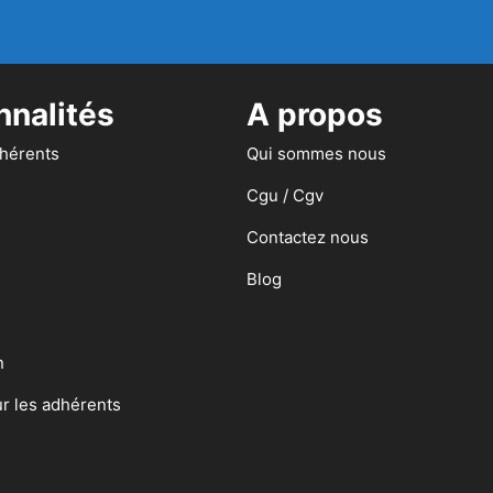
nnalités
A propos
dhérents
Qui sommes nous
Cgu / Cgv
Contactez nous
Blog
n
ur les adhérents