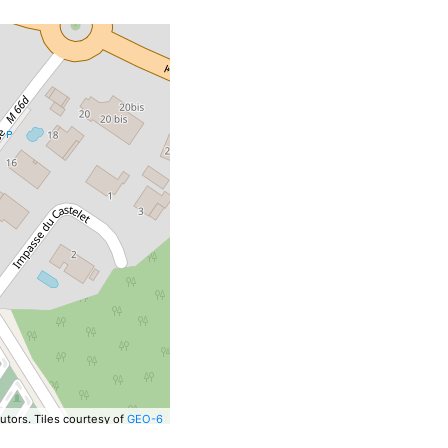
utors.
Tiles courtesy of
GEO-6