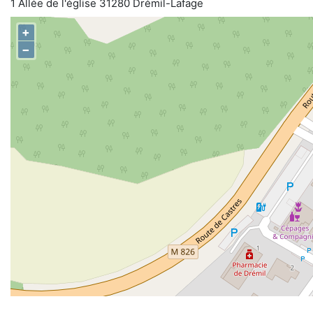
1 Allée de l'église 31280 Drémil-Lafage
+
−