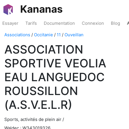
Kananas
Essayer
Tarifs
Documentation
Connexion
Blog
Associations
/
Occitanie
/
11
/
Ouveillan
ASSOCIATION
SPORTIVE VEOLIA
EAU LANGUEDOC
ROUSSILLON
(A.S.V.E.L.R)
Sports, activités de plein air /
Waldec : W343019326