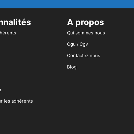
nnalités
A propos
dhérents
Qui sommes nous
Cgu / Cgv
Contactez nous
Blog
n
ur les adhérents