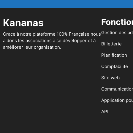
Kananas
Fonctio
Gestion des a
Grace à notre plateforme 100% Française nous
aidons les associations à se développer et à
Billetterie
améliorer leur organisation.
Planification
Comptabilité
Site web
Communicatio
Application po
API