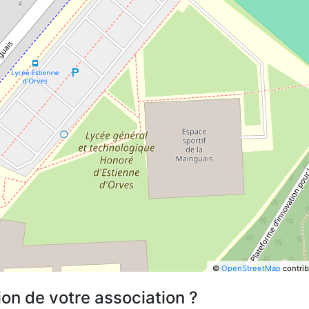
©
OpenStreetMap
contrib
ion de votre association ?