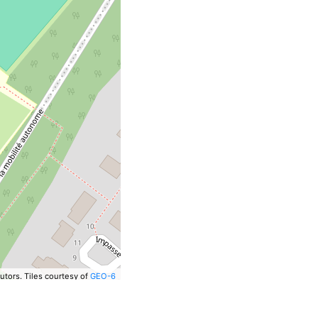
utors.
Tiles courtesy of
GEO-6