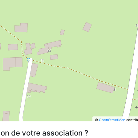
©
OpenStreetMap
contrib
ion de votre association ?