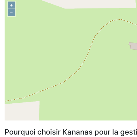
+
−
Pourquoi choisir Kananas pour la gest