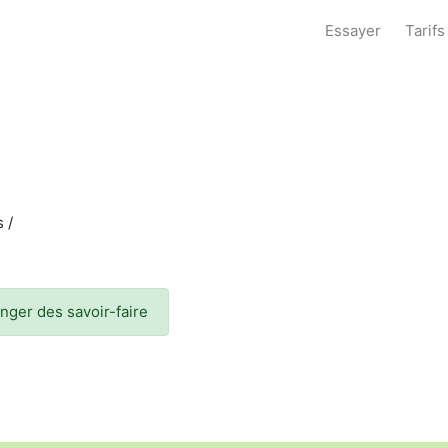
Essayer
Tarifs
 /
anger des savoir-faire