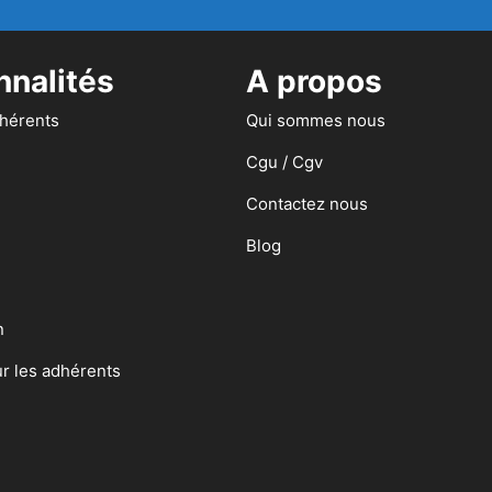
nnalités
A propos
dhérents
Qui sommes nous
Cgu / Cgv
Contactez nous
Blog
n
ur les adhérents