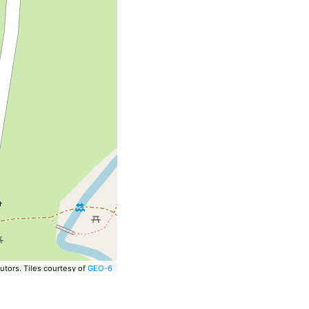
utors.
Tiles courtesy of
GEO-6