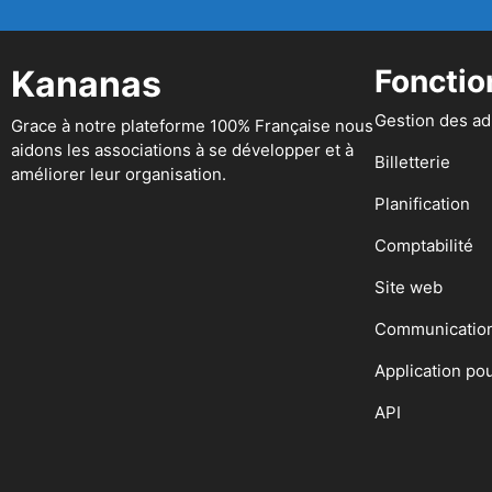
Kananas
Fonctio
Gestion des a
Grace à notre plateforme 100% Française nous
aidons les associations à se développer et à
Billetterie
améliorer leur organisation.
Planification
Comptabilité
Site web
Communicatio
Application po
API