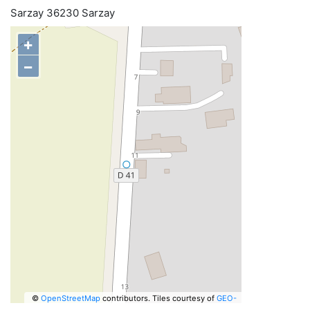
Sarzay 36230 Sarzay
+
−
©
OpenStreetMap
contributors.
Tiles courtesy of
GEO-
6