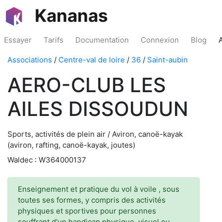
Kananas
Essayer
Tarifs
Documentation
Connexion
Blog
Associations
/
Centre-val de loire
/
36
/
Saint-aubin
AERO-CLUB LES
AILES DISSOUDUN
Sports, activités de plein air / Aviron, canoë-kayak
(aviron, rafting, canoë-kayak, joutes)
Waldec : W364000137
Enseignement et pratique du vol à voile , sous
toutes ses formes, y compris des activités
physiques et sportives pour personnes
souffrant d'un handicap physique, visuel ou