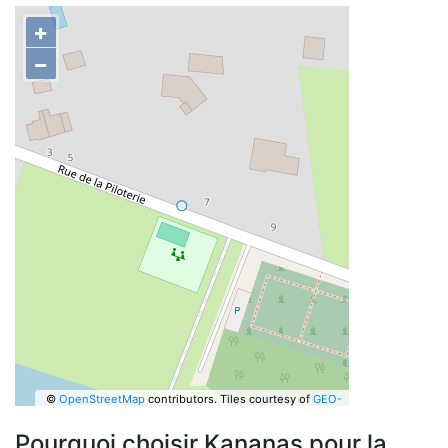
+
−
©
OpenStreetMap
contributors.
Tiles courtesy of
GEO-
6
Pourquoi choisir Kananas pour la