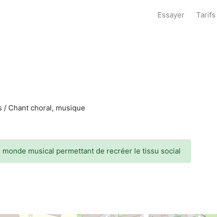
Essayer
Tarifs
es / Chant choral, musique
u monde musical permettant de recréer le tissu social