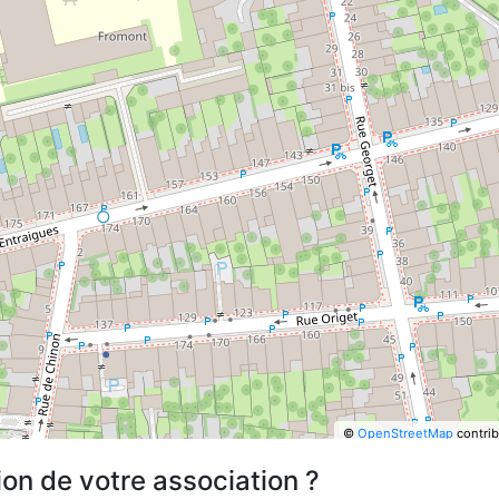
©
OpenStreetMap
contrib
ion de votre association ?