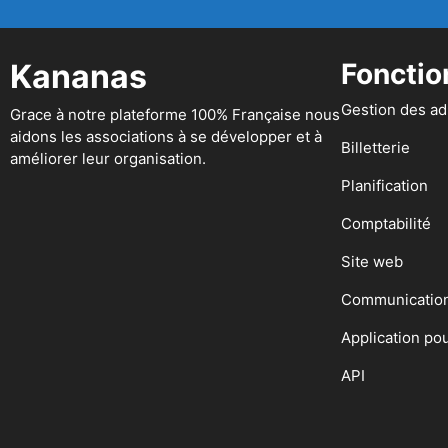
Kananas
Fonctio
Gestion des a
Grace à notre plateforme 100% Française nous
aidons les associations à se développer et à
Billetterie
améliorer leur organisation.
Planification
Comptabilité
Site web
Communicatio
Application po
API