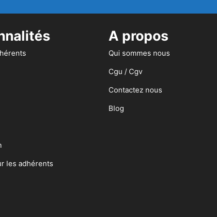
nnalités
A propos
dhérents
Qui sommes nous
Cgu / Cgv
Contactez nous
Blog
n
ur les adhérents