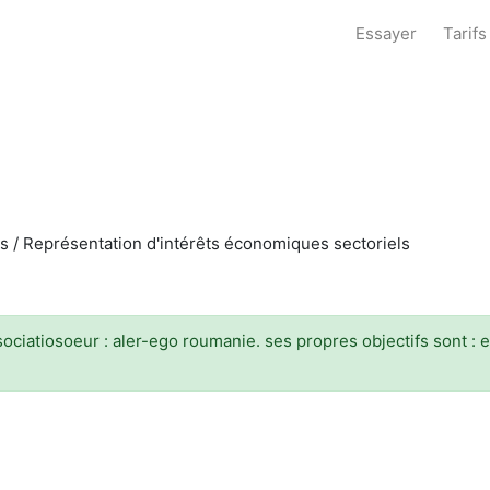
Essayer
Tarifs
s / Représentation d'intérêts économiques sectoriels
sociatiosoeur : aler-ego roumanie. ses propres objectifs sont : 