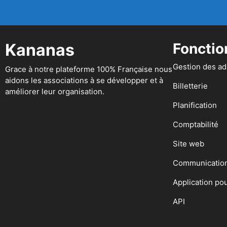
Kananas
Fonctio
Gestion des a
Grace à notre plateforme 100% Française nous
aidons les associations à se développer et à
Billetterie
améliorer leur organisation.
Planification
Comptabilité
Site web
Communicatio
Application po
API