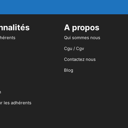
nnalités
A propos
dhérents
Qui sommes nous
Cgu / Cgv
Contactez nous
Blog
n
ur les adhérents