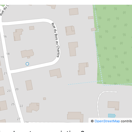
©
OpenStreetMap
contrib