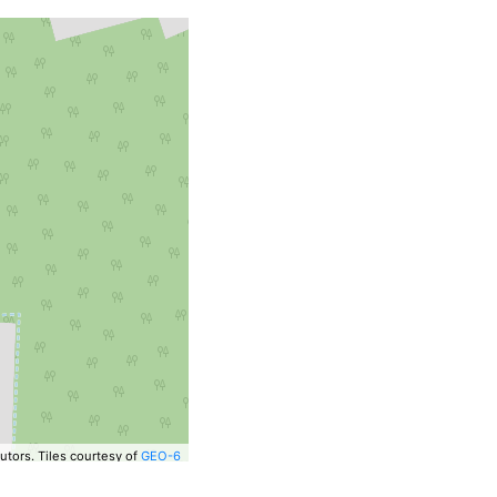
utors.
Tiles courtesy of
GEO-6