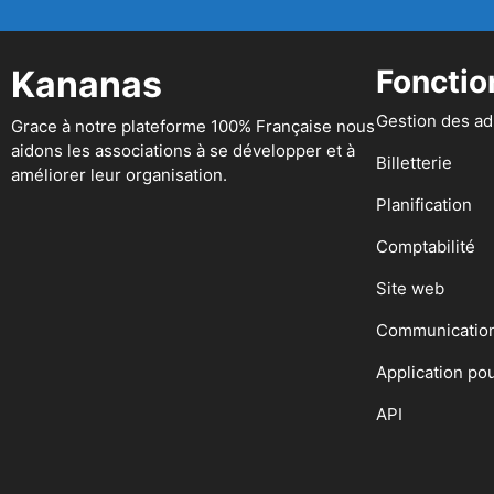
Kananas
Fonctio
Gestion des a
Grace à notre plateforme 100% Française nous
aidons les associations à se développer et à
Billetterie
améliorer leur organisation.
Planification
Comptabilité
Site web
Communicatio
Application po
API