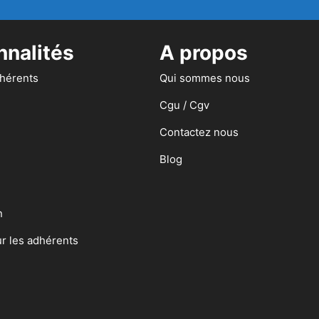
nnalités
A propos
dhérents
Qui sommes nous
Cgu / Cgv
Contactez nous
Blog
n
ur les adhérents