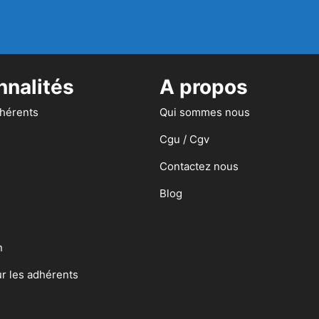
nnalités
A propos
dhérents
Qui sommes nous
Cgu / Cgv
Contactez nous
Blog
n
ur les adhérents