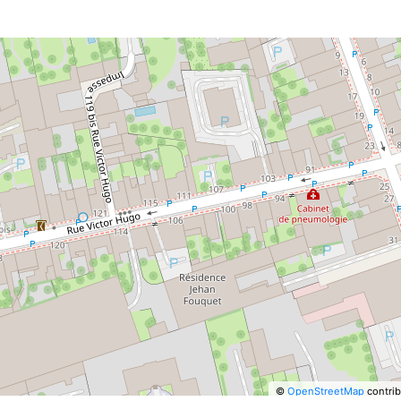
©
OpenStreetMap
contrib