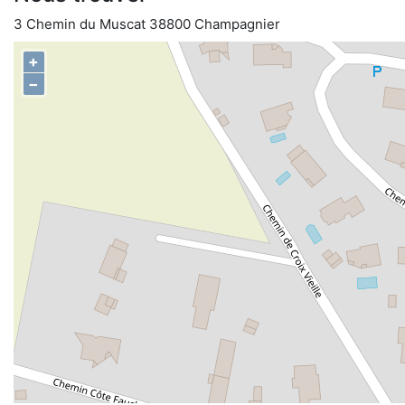
3 Chemin du Muscat 38800 Champagnier
+
−