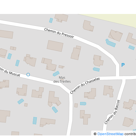
©
OpenStreetMap
contrib