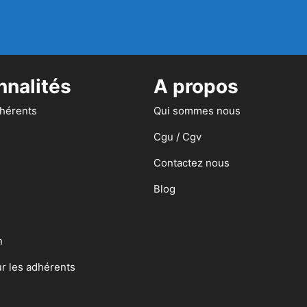
nnalités
A propos
dhérents
Qui sommes nous
Cgu / Cgv
Contactez nous
Blog
n
ur les adhérents