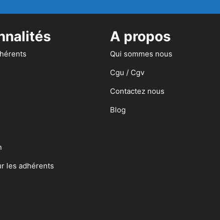
nnalités
A propos
dhérents
Qui sommes nous
Cgu / Cgv
Contactez nous
Blog
n
ur les adhérents