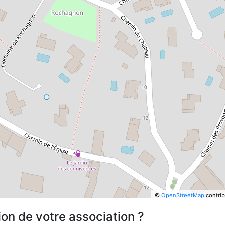
©
OpenStreetMap
contrib
ion de votre association ?