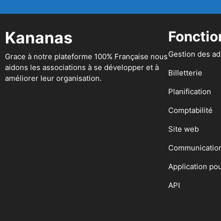
Kananas
Fonctio
Gestion des a
Grace à notre plateforme 100% Française nous
aidons les associations à se développer et à
Billetterie
améliorer leur organisation.
Planification
Comptabilité
Site web
Communicatio
Application po
API