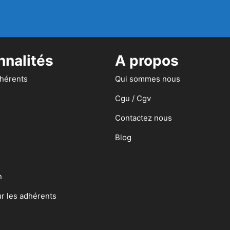
nnalités
A propos
dhérents
Qui sommes nous
Cgu / Cgv
Contactez nous
Blog
n
ur les adhérents