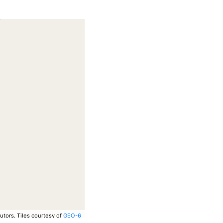
utors.
Tiles courtesy of
GEO-6