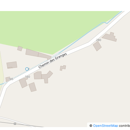
©
OpenStreetMap
contrib