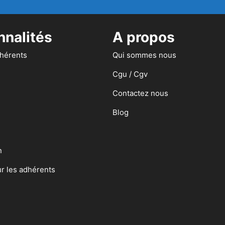
nnalités
A propos
dhérents
Qui sommes nous
Cgu / Cgv
Contactez nous
Blog
n
ur les adhérents