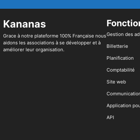
Kananas
Fonctio
Gestion des a
Grace à notre plateforme 100% Française nous
aidons les associations à se développer et à
Billetterie
améliorer leur organisation.
Planification
Comptabilité
Site web
Communicatio
Application po
API