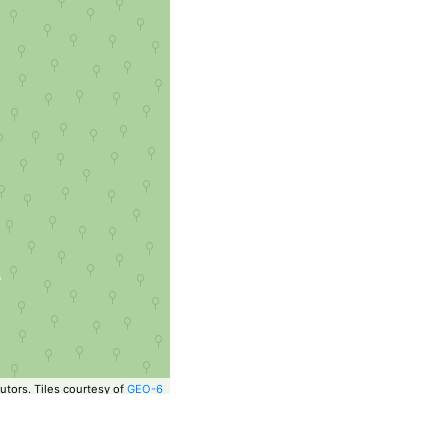
utors.
Tiles courtesy of
GEO-6