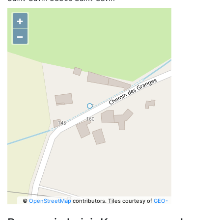
+
−
©
OpenStreetMap
contributors.
Tiles courtesy of
GEO-
6