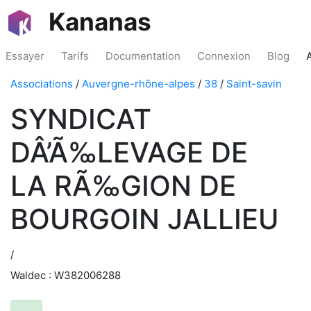
Kananas
Essayer
Tarifs
Documentation
Connexion
Blog
Associations
/
Auvergne-rhône-alpes
/
38
/
Saint-savin
SYNDICAT
DÂ’Ã‰LEVAGE DE
LA RÃ‰GION DE
BOURGOIN JALLIEU
/
Waldec : W382006288