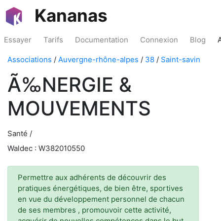
Kananas
Essayer
Tarifs
Documentation
Connexion
Blog
Associations
/
Auvergne-rhône-alpes
/
38
/
Saint-savin
Ã‰NERGIE &
MOUVEMENTS
Santé /
Waldec : W382010550
Permettre aux adhérents de découvrir des
pratiques énergétiques, de bien être, sportives
en vue du développement personnel de chacun
de ses membres , promouvoir cette activité,
acquérir de nouvelles compétences dans le but