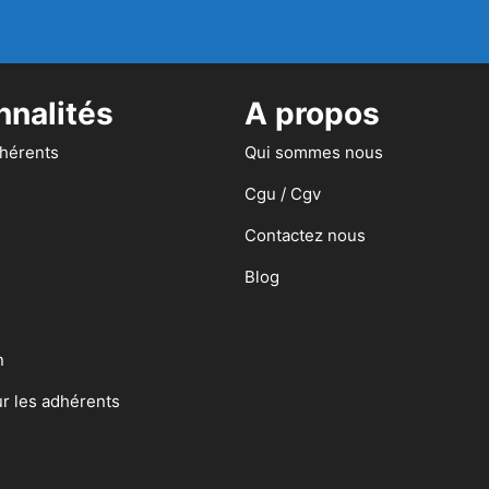
nnalités
A propos
dhérents
Qui sommes nous
Cgu / Cgv
Contactez nous
Blog
n
ur les adhérents