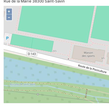
Rue de la Mairie 38300 Saint-Savin
+
−