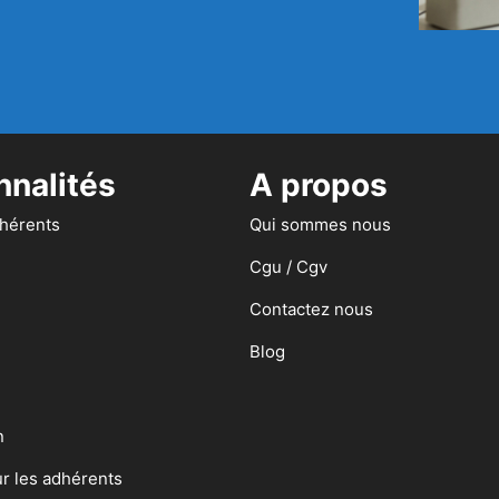
nnalités
A propos
dhérents
Qui sommes nous
Cgu / Cgv
Contactez nous
Blog
n
ur les adhérents