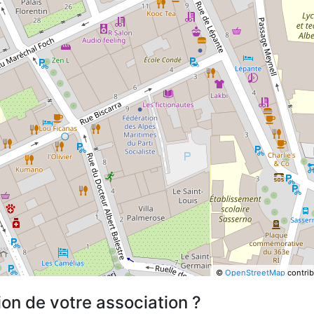
©
OpenStreetMap
contrib
ion de votre association ?