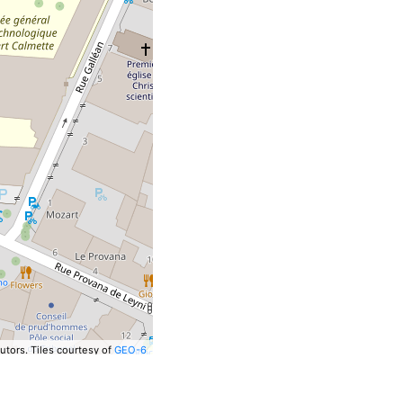
utors.
Tiles courtesy of
GEO-6