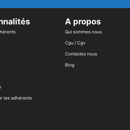
nnalités
A propos
dhérents
Qui sommes nous
Cgu / Cgv
Contactez nous
Blog
n
ur les adhérents