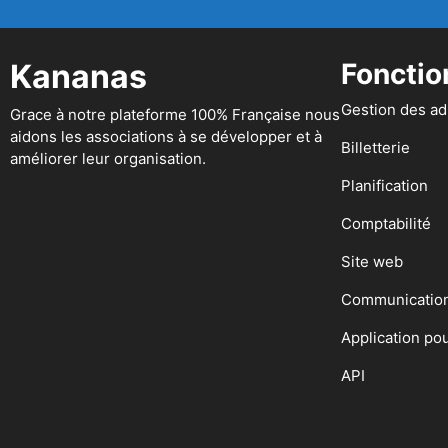
Kananas
Fonctio
Gestion des a
Grace à notre plateforme 100% Française nous
aidons les associations à se développer et à
Billetterie
améliorer leur organisation.
Planification
Comptabilité
Site web
Communicatio
Application po
API