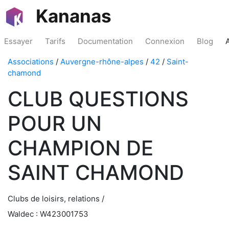
Kananas
Essayer
Tarifs
Documentation
Connexion
Blog
Associations
/
Auvergne-rhône-alpes
/
42
/
Saint-
chamond
CLUB QUESTIONS
POUR UN
CHAMPION DE
SAINT CHAMOND
Clubs de loisirs, relations /
Waldec : W423001753