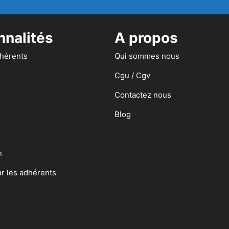
nnalités
A propos
dhérents
Qui sommes nous
Cgu / Cgv
Contactez nous
Blog
n
ur les adhérents