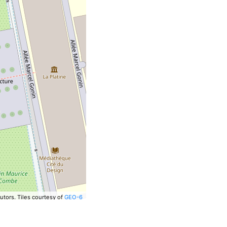
utors.
Tiles courtesy of
GEO-6