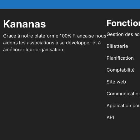
Kananas
Fonctio
Gestion des a
Grace à notre plateforme 100% Française nous
aidons les associations à se développer et à
Billetterie
améliorer leur organisation.
Planification
Comptabilité
Site web
Communicatio
Application po
API