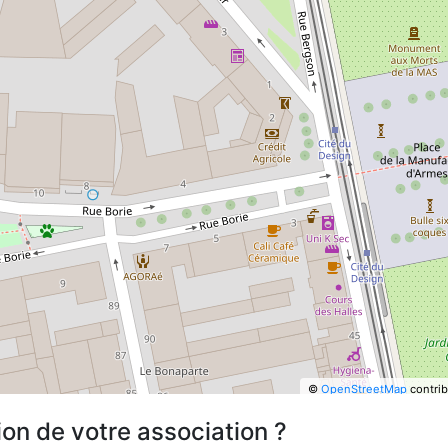
©
OpenStreetMap
contrib
ion de votre association ?