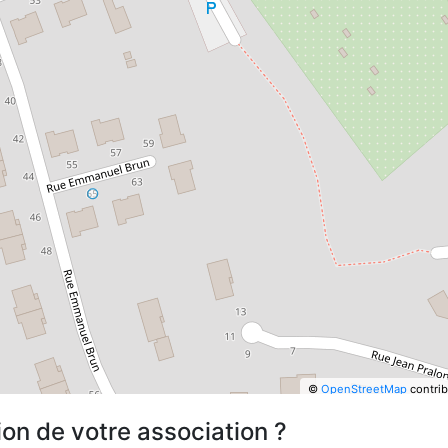
©
OpenStreetMap
contrib
ion de votre association ?