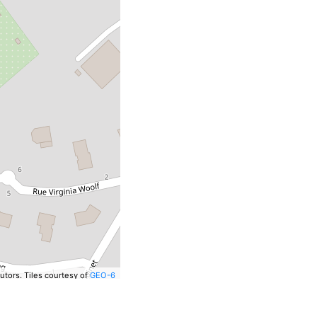
utors.
Tiles courtesy of
GEO-6