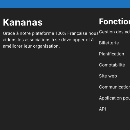
Kananas
Fonctio
Gestion des a
Grace à notre plateforme 100% Française nous
aidons les associations à se développer et à
Billetterie
améliorer leur organisation.
Planification
Comptabilité
Site web
Communicatio
Application po
API