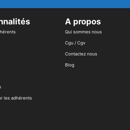
nnalités
A propos
dhérents
Qui sommes nous
Cgu / Cgv
Contactez nous
Blog
n
ur les adhérents