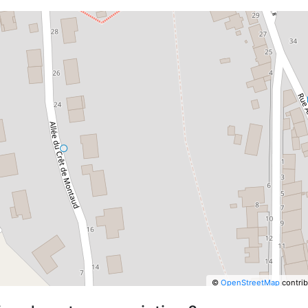
©
OpenStreetMap
contrib