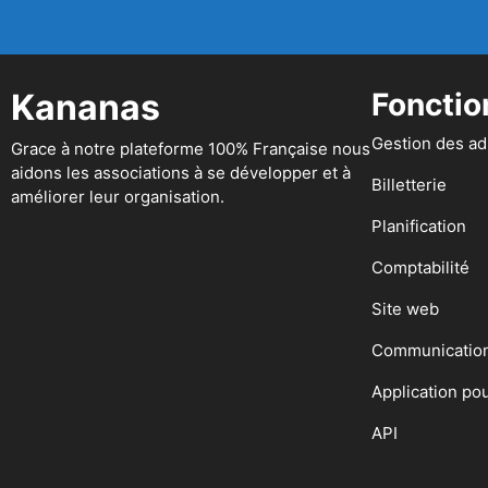
Kananas
Fonctio
Gestion des a
Grace à notre plateforme 100% Française nous
aidons les associations à se développer et à
Billetterie
améliorer leur organisation.
Planification
Comptabilité
Site web
Communicatio
Application po
API