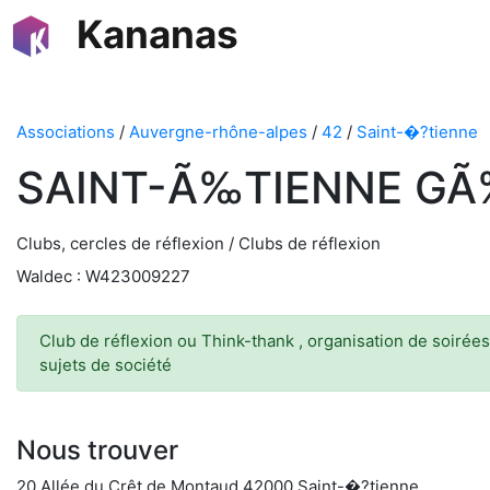
Kananas
Associations
/
Auvergne-rhône-alpes
/
42
/
Saint-�?tienne
SAINT-Ã‰TIENNE GÃ
Clubs, cercles de réflexion / Clubs de réflexion
Waldec : W423009227
Club de réflexion ou Think-thank , organisation de soirée
sujets de société
Nous trouver
20 Allée du Crêt de Montaud 42000 Saint-�?tienne