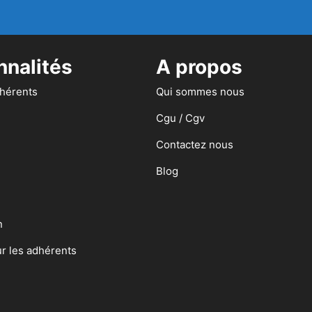
nnalités
A propos
dhérents
Qui sommes nous
Cgu / Cgv
Contactez nous
Blog
n
ur les adhérents