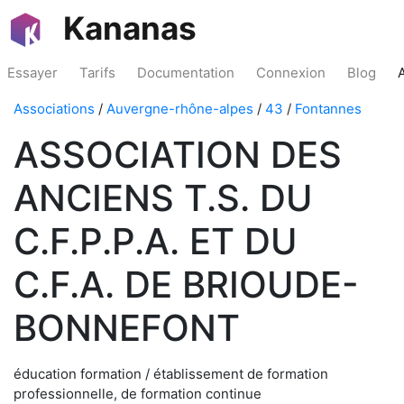
Kananas
Essayer
Tarifs
Documentation
Connexion
Blog
Associations
/
Auvergne-rhône-alpes
/
43
/
Fontannes
ASSOCIATION DES
ANCIENS T.S. DU
C.F.P.P.A. ET DU
C.F.A. DE BRIOUDE-
BONNEFONT
éducation formation / établissement de formation
professionnelle, de formation continue