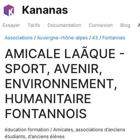
Kananas
Essayer
Tarifs
Documentation
Connexion
Blog
Associations
/
Auvergne-rhône-alpes
/
43
/
Fontannes
AMICALE LAÃQUE -
SPORT, AVENIR,
ENVIRONNEMENT,
HUMANITAIRE
FONTANNOIS
éducation formation / Amicales, associations d'anciens
étudiants, d'anciens élèves