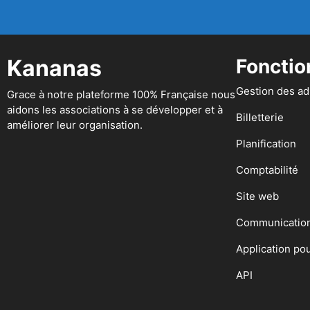
Kananas
Fonctio
Gestion des a
Grace à notre plateforme 100% Française nous
aidons les associations à se développer et à
Billetterie
améliorer leur organisation.
Planification
Comptabilité
Site web
Communicatio
Application po
API