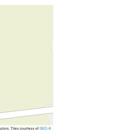
utors.
Tiles courtesy of
GEO-6