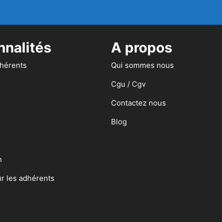
nnalités
A propos
dhérents
Qui sommes nous
Cgu / Cgv
Contactez nous
Blog
n
ur les adhérents