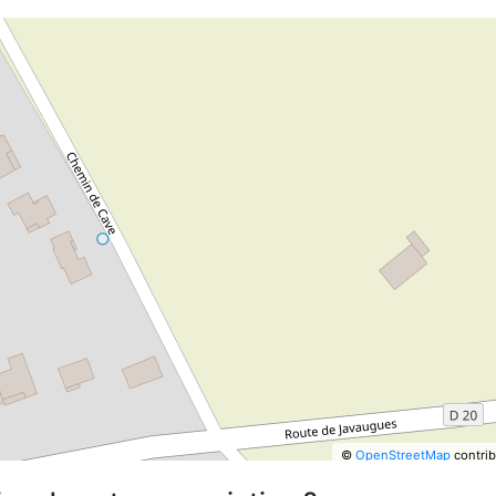
©
OpenStreetMap
contrib