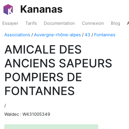
Kananas
Essayer
Tarifs
Documentation
Connexion
Blog
Associations
/
Auvergne-rhône-alpes
/
43
/
Fontannes
AMICALE DES
ANCIENS SAPEURS
POMPIERS DE
FONTANNES
/
Waldec : W431005349