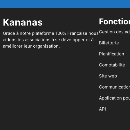
Kananas
Fonctio
Gestion des a
Grace à notre plateforme 100% Française nous
aidons les associations à se développer et à
Billetterie
améliorer leur organisation.
Planification
Comptabilité
Site web
Communicatio
Application po
API