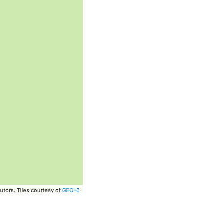
utors.
Tiles courtesy of
GEO-6