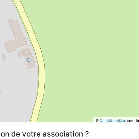
©
OpenStreetMap
contrib
ion de votre association ?