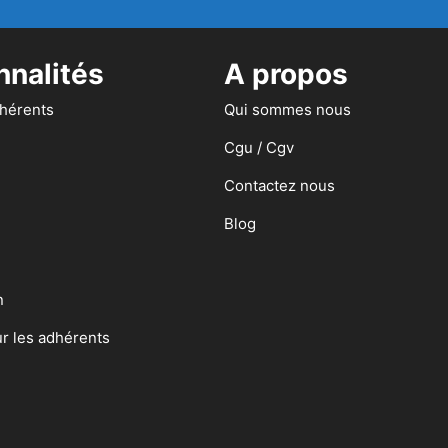
nnalités
A propos
dhérents
Qui sommes nous
Cgu / Cgv
Contactez nous
Blog
n
ur les adhérents