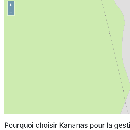
+
−
Pourquoi choisir Kananas pour la gest