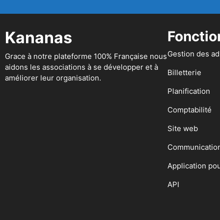
Kananas
Fonctio
Gestion des a
Grace à notre plateforme 100% Française nous
aidons les associations à se développer et à
Billetterie
améliorer leur organisation.
Planification
Comptabilité
Site web
Communicatio
Application po
API