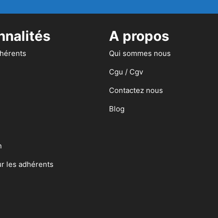
nnalités
A propos
dhérents
Qui sommes nous
Cgu / Cgv
Contactez nous
Blog
n
ur les adhérents