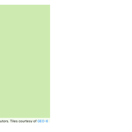
utors.
Tiles courtesy of
GEO-6