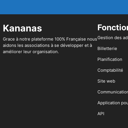
Kananas
Fonctio
Gestion des a
Grace à notre plateforme 100% Française nous
aidons les associations à se développer et à
Billetterie
améliorer leur organisation.
Planification
Comptabilité
Site web
Communicatio
Application po
API