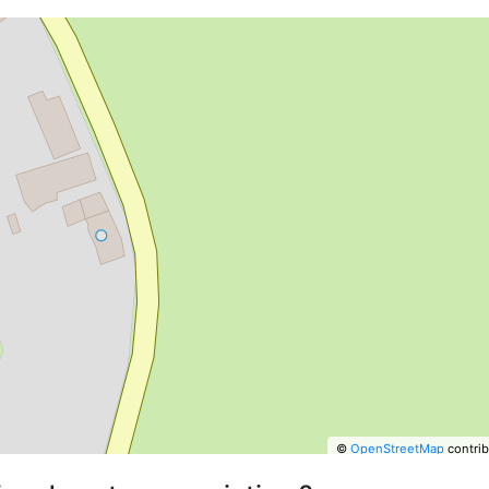
©
OpenStreetMap
contrib