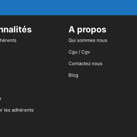
nnalités
A propos
dhérents
Qui sommes nous
Cgu / Cgv
Contactez nous
Blog
n
ur les adhérents