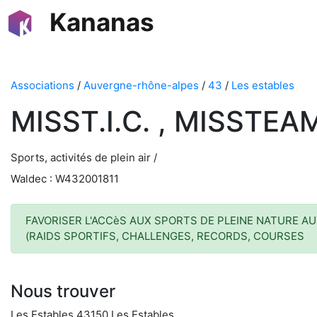
Kananas
Associations
/
Auvergne-rhône-alpes
/
43
/
Les estables
MISST.I.C. , MISSTE
Sports, activités de plein air /
Waldec : W432001811
FAVORISER L'ACCèS AUX SPORTS DE PLEINE NATURE 
(RAIDS SPORTIFS, CHALLENGES, RECORDS, COURSES
Nous trouver
Les Estables 43150 Les Estables