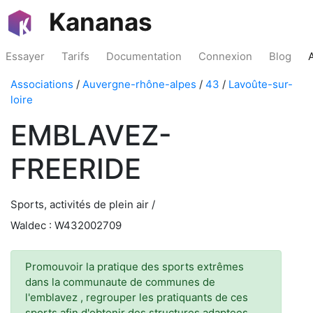
Kananas
Essayer
Tarifs
Documentation
Connexion
Blog
Associations
/
Auvergne-rhône-alpes
/
43
/
Lavoûte-sur-
loire
EMBLAVEZ-
FREERIDE
Sports, activités de plein air /
Waldec : W432002709
Promouvoir la pratique des sports extrêmes
dans la communaute de communes de
l'emblavez , regrouper les pratiquants de ces
sports afin d'obtenir des structures adaptees