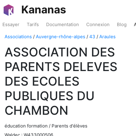
Kananas
Essayer
Tarifs
Documentation
Connexion
Blog
Associations
/
Auvergne-rhône-alpes
/
43
/
Araules
ASSOCIATION DES
PARENTS DELEVES
DES ECOLES
PUBLIQUES DU
CHAMBON
éducation formation / Parents d'élèves
Waldec : W433000506